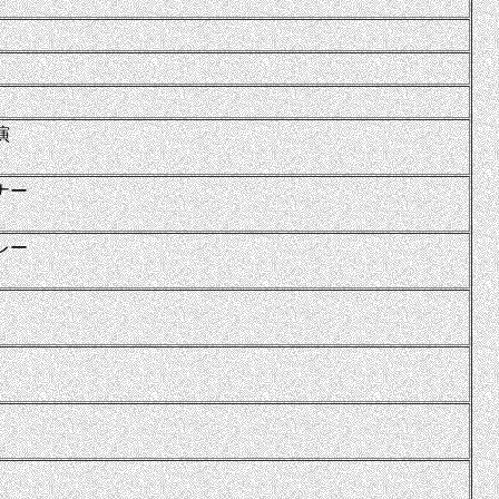
演
ナー
レー