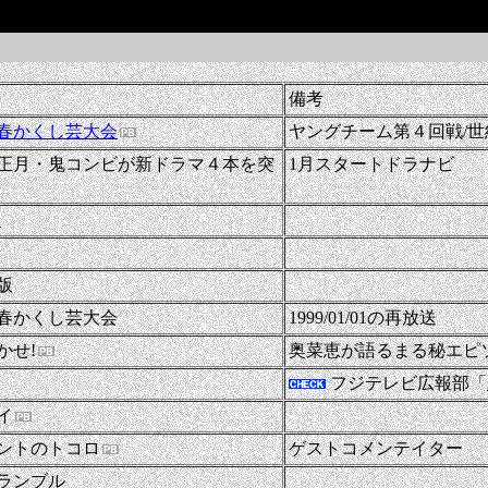
-
備考
9新春かくし芸大会
ヤングチーム第４回戦/世
正月・鬼コンビが新ドラマ４本を突
1月スタートドラナビ
-
!
-
-
版
9新春かくし芸大会
1999/01/01の再放送
かせ!
奥菜恵が語るまる秘エピ
フジテレビ広報部「
-
イ
ントのトコロ
ゲストコメンテイター
-
ランブル