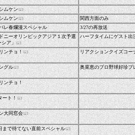
-
シムケン
シムケン
関西方面のみ
ッパレ春爛漫スペシャル
3/27の再放送
ドニーオリンピックアジア１次予選
ハーフタイムにゲスト出
ーシア」
リンチョ！
リアクションクイズコー
ングル
奥菜恵のプロ野球好珍プ
-
リンチョ！
-
スタート！
-
ン大同窓会
-
s明日まで待てない直前スペシャル