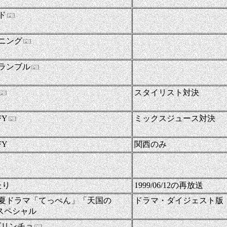
-
ド
-
ニング
-
ランブル
スタイリスト対決
FY
ミックスジュース対決
FY
関西のみ
-
たり
1999/06/12の再放送
夏ドラマ「てっぺん」「天国の
ドラマ・ダイジェスト版
秘スペシャル
-
ブリンチョ