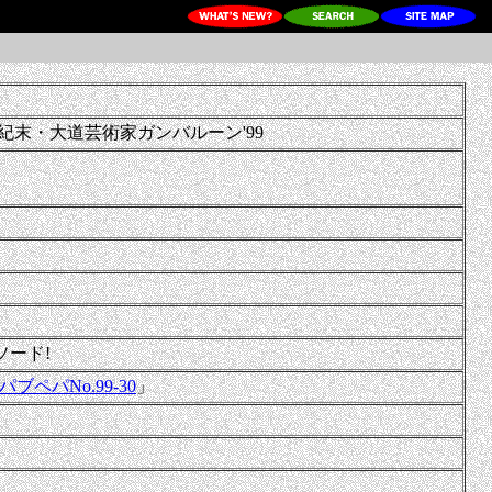
紀末・大道芸術家ガンバルーン'99
ソード!
パブペパNo.99-30
」