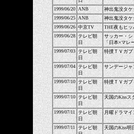
日
1999/06/20
ANB
神出鬼没タケ
1999/06/25
ANB
神出鬼没タケ
1999/06/26
中京TV
THE夜もヒ
1999/06/28
テレビ朝
サッカー・シ
日
「日本×マレ
1999/07/03
テレビ朝
特捜ＴＶガブ
日
1999/07/04
テレビ朝
サンデージャ
日
1999/07/10
テレビ朝
特捜ＴＶガブ
日
1999/07/10
テレビ朝
天国のKiss
日
1999/07/11
テレビ朝
月曜ドラマイ
日
1999/07/11
テレビ朝
天国のKis
日