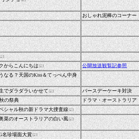
おしゃれ泥棒のコーナー
-
-
-
クからこんにちは
公開放送観覧記参照
-
うなる？天国のKiss＆てっぺん中身
生でダラダラいかせて
バースデーケーキ対決
99秋の祭典
ドラマ・オーストラリア
-
ペシャル秋の新ドラマ大捜査線
-
奥菜のオーストラリアの白い風
-
NG名珍場面大賞