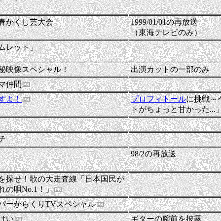
9新春かくし芸大会
1999/01/01の再放送
（東海テレビのみ）
-
ムレット」
秘映像スペシャル！
出演カットの一部のみ
-
マ仲間
すよ！
プロフィトール
に挑戦～
トがちょっと甘かった..
-
-
チ
98/2の再放送
-
を探せ！歌の大走査線「日本国民が
の唄No.1！」
-
パーからくりTVスペシャル
けい
ギターの腕前を披露