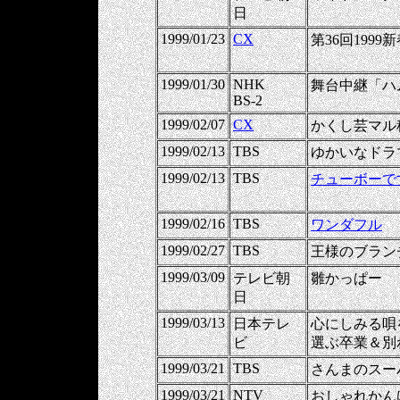
日
1999/01/23
CX
第36回199
1999/01/30
NHK
舞台中継「ハ
BS-2
1999/02/07
CX
かくし芸マル
1999/02/13
TBS
ゆかいなドラ
1999/02/13
TBS
チューボーで
1999/02/16
TBS
ワンダフル
1999/02/27
TBS
王様のブラン
1999/03/09
テレビ朝
雛かっぱー
日
1999/03/13
日本テレ
心にしみる唄
ビ
選ぶ卒業＆別れ
1999/03/21
TBS
さんまのスー
1999/03/21
NTV
おしゃれかん