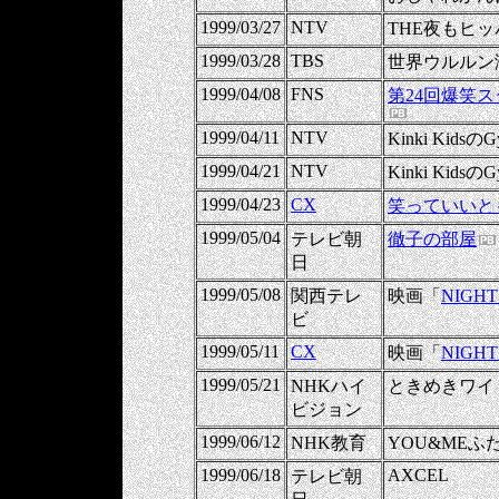
1999/03/27
NTV
THE夜もヒ
1999/03/28
TBS
世界ウルルン
1999/04/08
FNS
第24回爆笑
1999/04/11
NTV
Kinki KidsのG
1999/04/21
NTV
Kinki KidsのG
1999/04/23
CX
笑っていいと
1999/05/04
テレビ朝
徹子の部屋
日
1999/05/08
関西テレ
映画「
NIGHT
ビ
1999/05/11
CX
映画「
NIGHT
1999/05/21
NHKハイ
ときめきワイ
ビジョン
1999/06/12
NHK教育
YOU&MEふ
1999/06/18
AXCEL
テレビ朝