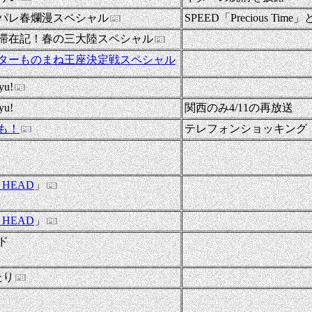
ッパレ春爛漫スペシャル
SPEED「Precious Ti
-
滞在記！春の三大陸スペシャル
-
スターものまね王座決定戦スペシャル
-
yu!
yu!
関西のみ4/11の再放送
も！
テレフォンショッキング
-
-
 HEAD
」
-
 HEAD
」
-
ド
-
たり
-