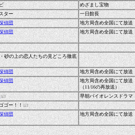
ビ
めざまし宝物
スター
一日館長
探偵団
地方局含め全国にて放送
探偵団
地方局含め全国にて放送
-
-
ム・砂の上の恋人たちの見どころ徹底
探偵団
地方局含め全国にて放送
探偵団
地方局含め全国にて放送
（11/16の再放送）
!
早朝バイオレンスドラマ
-
ゴゴー！！
探偵団
地方局含め全国にて放送
-