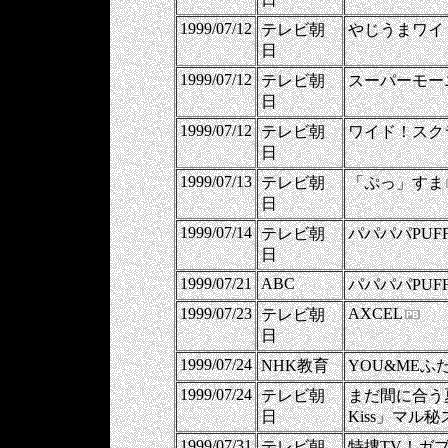
1999/07/12
テレビ朝
やじうまワイ
日
1999/07/12
テレビ朝
スーパーモー
日
1999/07/12
テレビ朝
ワイド！スク
日
1999/07/13
テレビ朝
「ぷっ」すま
日
1999/07/14
テレビ朝
パパパパPUF
日
1999/07/21
ABC
パパパパPUF
1999/07/23
AXCEL
テレビ朝
日
1999/07/24
NHK教育
YOU&MEふ
1999/07/24
テレビ朝
まだ間に合う
日
Kiss」マル
1999/07/31
テレビ朝
特捜TV！ガ