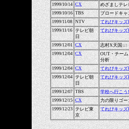
1999/10/14
CX
めざましテレ
1999/10/16
TBS
ブロードキャ
1999/11/08
NTV
てれびキッズ
1999/11/16
テレビ朝
てれびキッズ
日
1999/12/01
CX
志村X天国
1999/12/04
CX
OUT・チー
分析
1999/12/04
CX
てれびキッズ
1999/12/04
テレビ朝
てれびキッズ
日
1999/12/07
TBS
学校へ行こう
1999/12/15
CX
力の限りゴー
1999/12/23
テレビ東
てれびキッズ
京