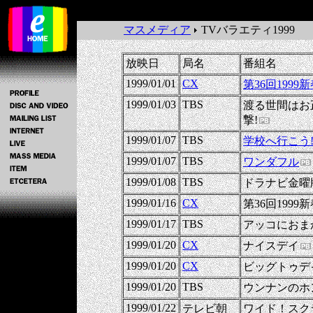
マスメディア
TVバラエティ1999
放映日
局名
番組名
1999/01/01
CX
第36回199
1999/01/03
TBS
渡る世間はお
撃!
1999/01/07
TBS
学校へ行こう
1999/01/07
TBS
ワンダフル
1999/01/08
TBS
ドラナビ金曜
1999/01/16
CX
第36回199
1999/01/17
TBS
アッコにおま
1999/01/20
CX
ナイスデイ
1999/01/20
CX
ビッグトゥデ
1999/01/20
TBS
ウンナンのホ
1999/01/22
テレビ朝
ワイド！スク