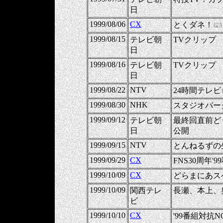
日
1999/08/06
CX
とくダネ！
1999/08/15
テレビ朝
TVクリップ
日
1999/08/16
テレビ朝
TVクリップ
日
1999/08/22
NTV
24時間テレビ
1999/08/30
NHK
スタジオパー
1999/09/12
テレビ朝
最終回直前ど
日
公開
1999/09/15
NTV
とんねるずの
1999/09/29
CX
FNS30周年'
1999/10/09
CX
どらまにあス
1999/10/09
関西テレ
長瀬、本上、
ビ
1999/10/10
CX
'99番組対抗